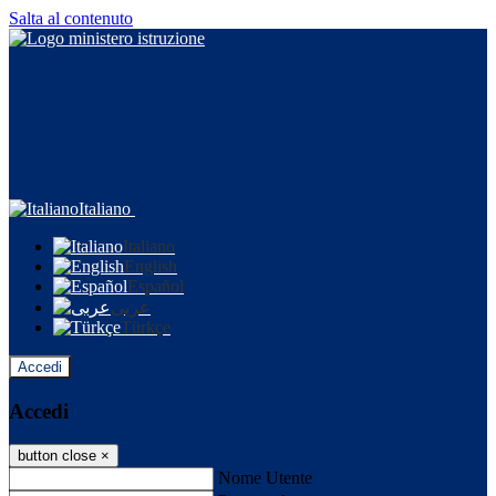
Salta al contenuto
Italiano
Italiano
English
Español
عربى
Türkçe
Accedi
Accedi
button close
×
Nome Utente