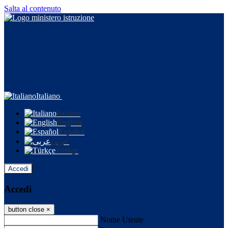
Salta al contenuto
Italiano
Italiano
English
Español
عربى
Türkçe
Accedi
Accedi
button close
×
Nome Utente