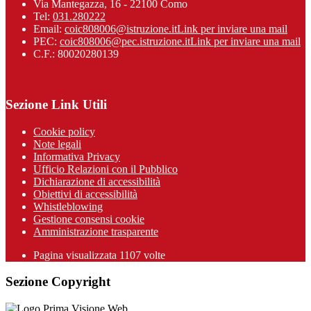
Via Mantegazza, 16 - 22100 Como
Tel:
031.280222
Email:
coic808006@istruzione.it
Link per inviare una mail
PEC:
coic808006@pec.istruzione.it
Link per inviare una mail
C.F.: 80020280139
Sezione Link Utili
Cookie policy
Note legali
Informativa Privacy
Ufficio Relazioni con il Pubblico
Dichiarazione di accessibilità
Obiettivi di accessibilità
Whistleblowing
Gestione consensi cookie
Amministrazione trasparente
Pagina visualizzata
1107
volte
Sezione Copyright