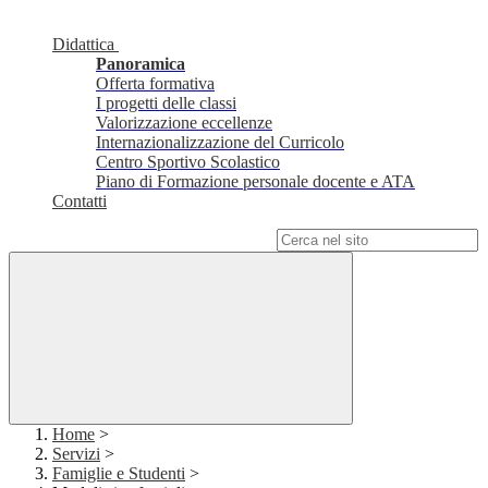
Didattica
Panoramica
Offerta formativa
I progetti delle classi
Valorizzazione eccellenze
Internazionalizzazione del Curricolo
Centro Sportivo Scolastico
Piano di Formazione personale docente e ATA
Contatti
Campo di ricerca per le pagine del sito
Home
>
Servizi
>
Famiglie e Studenti
>