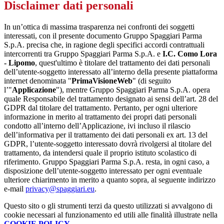
Disclaimer dati personali
In un’ottica di massima trasparenza nei confronti dei soggetti
interessati, con il presente documento Gruppo Spaggiari Parma
S.p.A. precisa che, in ragione degli specifici accordi contrattuali
intercorrenti tra Gruppo Spaggiari Parma S.p.A. e
I.C. Como Lora
- Lipomo
, quest'ultimo è titolare del trattamento dei dati personali
dell’utente-soggetto interessato all’interno della presente piattaforma
internet denominata "
PrimaVisioneWeb
" (di seguito
l’"
Applicazione
"), mentre Gruppo Spaggiari Parma S.p.A. opera
quale Responsabile del trattamento designato ai sensi dell’art. 28 del
GDPR dal titolare del trattamento. Pertanto, per ogni ulteriore
informazione in merito al trattamento dei propri dati personali
condotto all’interno dell’Applicazione, ivi incluso il rilascio
dell’informativa per il trattamento dei dati personali ex art. 13 del
GDPR, l’utente-soggetto interessato dovrà rivolgersi al titolare del
trattamento, da intendersi quale il proprio istituto scolastico di
riferimento. Gruppo Spaggiari Parma S.p.A. resta, in ogni caso, a
disposizione dell’utente-soggetto interessato per ogni eventuale
ulteriore chiarimento in merito a quanto sopra, al seguente indirizzo
e-mail
privacy@spaggiari.eu
.
Questo sito o gli strumenti terzi da questo utilizzati si avvalgono di
cookie necessari al funzionamento ed utili alle finalità illustrate nella
COOKIE POLICY
.