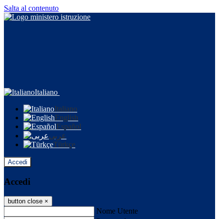
Salta al contenuto
Italiano
Italiano
English
Español
عربى
Türkçe
Accedi
Accedi
button close
×
Nome Utente