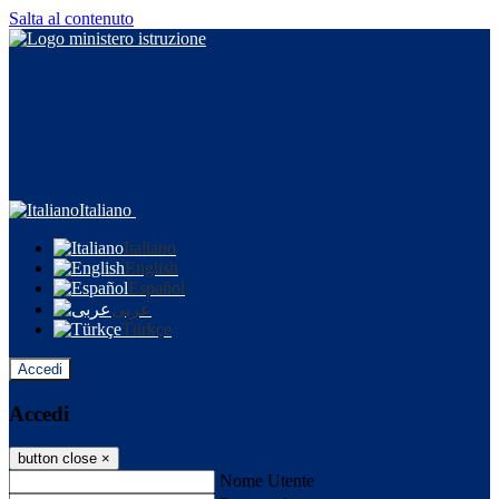
Salta al contenuto
Italiano
Italiano
English
Español
عربى
Türkçe
Accedi
Accedi
button close
×
Nome Utente