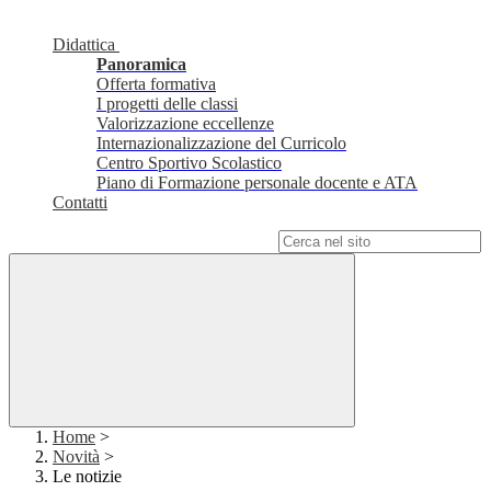
Didattica
Panoramica
Offerta formativa
I progetti delle classi
Valorizzazione eccellenze
Internazionalizzazione del Curricolo
Centro Sportivo Scolastico
Piano di Formazione personale docente e ATA
Contatti
Campo di ricerca per le pagine del sito
Home
>
Novità
>
Le notizie