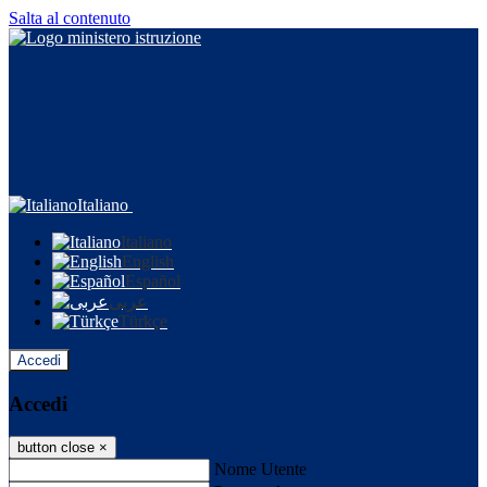
Salta al contenuto
Italiano
Italiano
English
Español
عربى
Türkçe
Accedi
Accedi
button close
×
Nome Utente