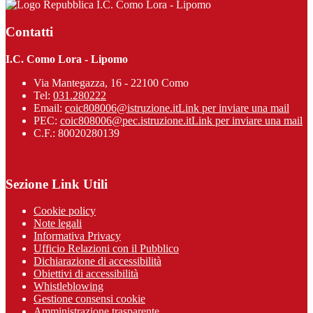
I.C. Como Lora - Lipomo
Contatti
I.C. Como Lora - Lipomo
Via Mantegazza, 16 - 22100 Como
Tel:
031.280222
Email:
coic808006@istruzione.it
Link per inviare una mail
PEC:
coic808006@pec.istruzione.it
Link per inviare una mail
C.F.: 80020280139
Sezione Link Utili
Cookie policy
Note legali
Informativa Privacy
Ufficio Relazioni con il Pubblico
Dichiarazione di accessibilità
Obiettivi di accessibilità
Whistleblowing
Gestione consensi cookie
Amministrazione trasparente