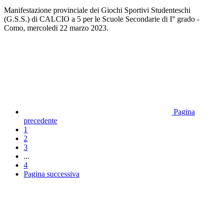
Manifestazione provinciale dei Giochi Sportivi Studenteschi
(G.S.S.) di CALCIO a 5 per le Scuole Secondarie di I° grado -
Como, mercoledi 22 marzo 2023.
Pagina
precedente
1
2
3
...
4
Pagina successiva