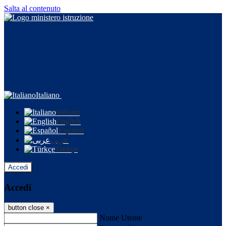
Salta al contenuto
Italiano
Italiano
English
Español
عربى
Türkçe
Accedi
Accedi
button close
×
Nome Utente