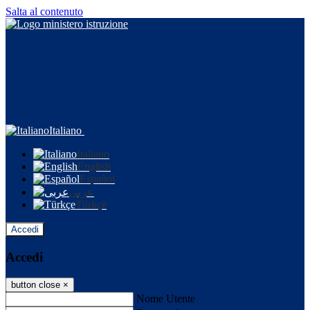
Salta al contenuto
Italiano
Italiano
English
Español
عربى
Türkçe
Accedi
Accedi
button close
×
Nome Utente