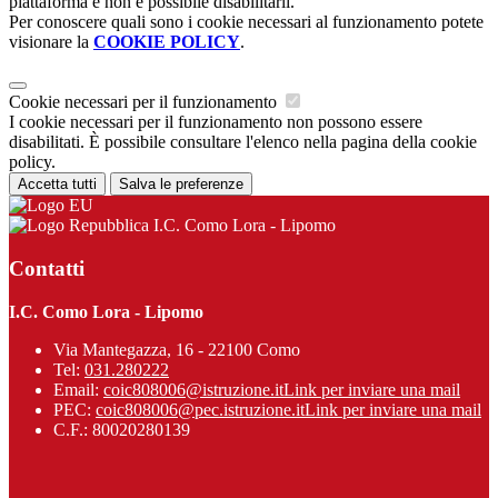
piattaforma e non è possibile disabilitarli.
Per conoscere quali sono i cookie necessari al funzionamento potete
visionare la
COOKIE POLICY
.
Cookie necessari per il funzionamento
I cookie necessari per il funzionamento non possono essere
disabilitati. È possibile consultare l'elenco nella pagina della cookie
policy.
Accetta tutti
Salva le preferenze
I.C. Como Lora - Lipomo
Contatti
I.C. Como Lora - Lipomo
Via Mantegazza, 16 - 22100 Como
Tel:
031.280222
Email:
coic808006@istruzione.it
Link per inviare una mail
PEC:
coic808006@pec.istruzione.it
Link per inviare una mail
C.F.: 80020280139