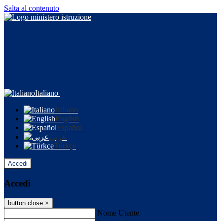
Salta al contenuto
Italiano
Italiano
English
Español
عربى
Türkçe
Accedi
Accedi
button close
×
Nome Utente