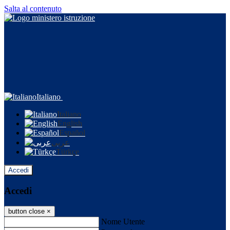
Salta al contenuto
Italiano
Italiano
English
Español
عربى
Türkçe
Accedi
Accedi
button close
×
Nome Utente