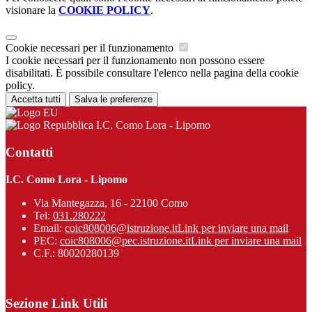
visionare la
COOKIE POLICY
.
Cookie necessari per il funzionamento
I cookie necessari per il funzionamento non possono essere
disabilitati. È possibile consultare l'elenco nella pagina della cookie
policy.
Accetta tutti
Salva le preferenze
I.C. Como Lora - Lipomo
Contatti
I.C. Como Lora - Lipomo
Via Mantegazza, 16 - 22100 Como
Tel:
031.280222
Email:
coic808006@istruzione.it
Link per inviare una mail
PEC:
coic808006@pec.istruzione.it
Link per inviare una mail
C.F.: 80020280139
Sezione Link Utili