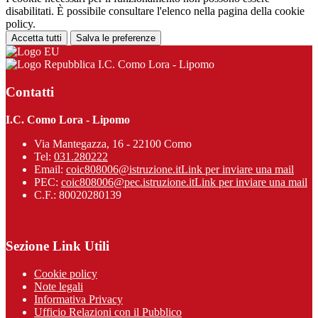
disabilitati. È possibile consultare l'elenco nella pagina della cookie
policy.
Accetta tutti
Salva le preferenze
I.C. Como Lora - Lipomo
Contatti
I.C. Como Lora - Lipomo
Via Mantegazza, 16 - 22100 Como
Tel:
031.280222
Email:
coic808006@istruzione.it
Link per inviare una mail
PEC:
coic808006@pec.istruzione.it
Link per inviare una mail
C.F.: 80020280139
Sezione Link Utili
Cookie policy
Note legali
Informativa Privacy
Ufficio Relazioni con il Pubblico