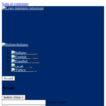
Salta al contenuto
Italiano
Italiano
English
Español
عربى
Türkçe
Accedi
Accedi
button close
×
Nome Utente