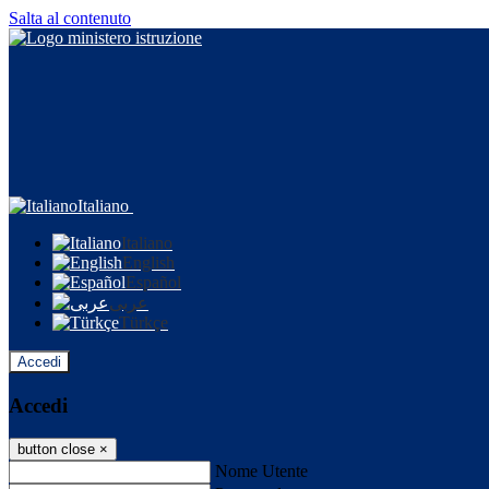
Salta al contenuto
Italiano
Italiano
English
Español
عربى
Türkçe
Accedi
Accedi
button close
×
Nome Utente