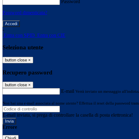
Password
Password dimenticata?
-
Entra con SPID
Entra con CIE
Seleziona utente
button close
×
Recupero password
button close
×
E-mail
Verrà inviato un messaggio all'indirizz
Non hai una e-mail associata al nome utente? Effettua il reset della password tram
E-mail inviata, si prega di controllare la casella di posta elettronica!
Errore
Chiudi