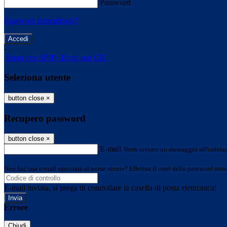
Password
Password dimenticata?
-
Entra con SPID
Entra con CIE
Seleziona utente
button close
×
Recupero password
button close
×
E-mail
Verrà inviato un messaggio all'indirizz
Non hai una e-mail associata al nome utente? Effettua il reset della password tram
E-mail inviata, si prega di controllare la casella di posta elettronica!
Errore
Chiudi