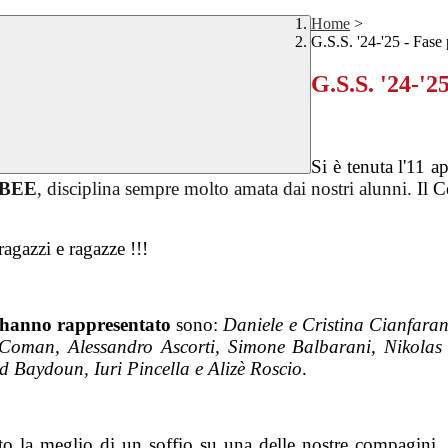
Home
>
G.S.S. '24-'25 - Fase 
G.S.S. '24-'2
Si è tenuta l'11 a
SBEE
, disciplina sempre molto amata dai nostri alunni.
Il C
 ragazzi e ragazze !!!
 hanno rappresentato
sono:
Daniele e Cristina Cianfaran
 Coman, Alessandro Ascorti, Simone Balbarani, Nikolas
 Baydoun, Iuri Pincella e Alizè Roscio
.
to la meglio di un soffio su una delle nostre compagini, 