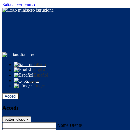
Salta al contenuto
Italiano
Italiano
English
Español
عربى
Türkçe
Accedi
Accedi
button close
×
Nome Utente