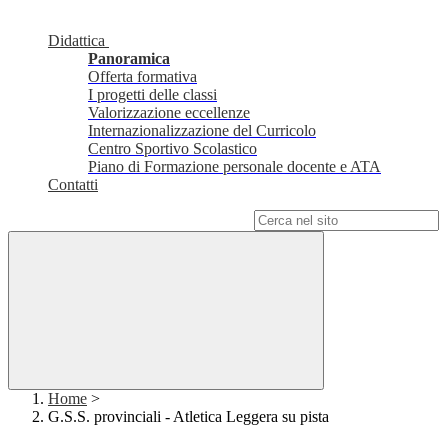
Didattica
Panoramica
Offerta formativa
I progetti delle classi
Valorizzazione eccellenze
Internazionalizzazione del Curricolo
Centro Sportivo Scolastico
Piano di Formazione personale docente e ATA
Contatti
Campo di ricerca per le pagine del sito
Home
>
G.S.S. provinciali - Atletica Leggera su pista