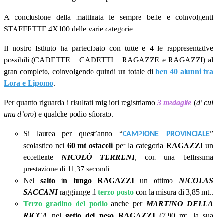
A conclusione della mattinata le sempre belle e coinvolgenti
STAFFETTE 4X100 delle varie categorie.
Il nostro Istituto ha partecipato con tutte e 4 le rappresentative
possibili (CADETTE – CADETTI – RAGAZZE e RAGAZZI) al
gran completo, coinvolgendo quindi un totale di
ben 40 alunni tra
Lora e Lipomo
.
Per quanto riguarda i risultati migliori registriamo
3 medaglie
(
di cui
una d’oro
) e qualche podio sfiorato.
Si laurea per quest’anno “
”
CAMPIONE PROVINCIALE
scolastico nei
60 mt ostacoli
per la categoria
RAGAZZI
un
eccellente
NICOLÒ TERRENI
, con una bellissima
prestazione di 11,37 secondi.
Nel
salto in lungo
RAGAZZI
un ottimo
NICOLAS
SACCANI
raggiunge il
terzo posto
con la misura di 3,85 mt..
Terzo gradino del podio
anche per
MARTINO DELLA
RICCA
nel
getto del peso
RAGAZZI
(7,90 mt. la sua