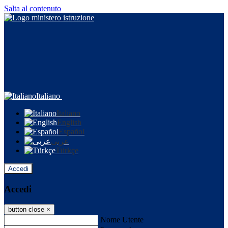
Salta al contenuto
Italiano
Italiano
English
Español
عربى
Türkçe
Accedi
Accedi
button close
×
Nome Utente