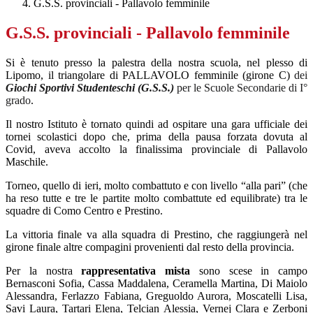
G.S.S. provinciali - Pallavolo femminile
G.S.S. provinciali - Pallavolo femminile
Si è tenuto presso la palestra della nostra scuola, nel plesso di
Lipomo, il triangolare di PALLAVOLO femminile (girone C)
dei
Giochi Sportivi Studenteschi (G.S.S.)
per le Scuole Secondarie di I°
grado
.
Il nostro Istituto è tornato quindi ad ospitare una gara ufficiale dei
tornei scolastici dopo che, prima della pausa forzata dovuta al
Covid, aveva accolto la finalissima provinciale di Pallavolo
Maschile.
Torneo, quello di ieri, molto combattuto e con livello “alla pari” (che
ha reso tutte e tre le partite molto combattute ed equilibrate) tra le
squadre di Como Centro e Prestino.
La vittoria finale va alla squadra di Prestino, che raggiungerà nel
girone finale altre compagini provenienti dal resto della provincia.
Per la nostra
rappresentativa mista
sono scese in campo
Bernasconi Sofia, Cassa Maddalena, Ceramella Martina, Di Maiolo
Alessandra, Ferlazzo Fabiana, Greguoldo Aurora, Moscatelli Lisa,
Savi Laura, Tartari Elena, Telcian Alessia, Vernej Clara e Zerboni