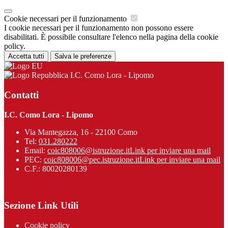
Cookie necessari per il funzionamento
I cookie necessari per il funzionamento non possono essere
disabilitati. È possibile consultare l'elenco nella pagina della cookie
policy.
Accetta tutti
Salva le preferenze
I.C. Como Lora - Lipomo
Contatti
I.C. Como Lora - Lipomo
Via Mantegazza, 16 - 22100 Como
Tel:
031.280222
Email:
coic808006@istruzione.it
Link per inviare una mail
PEC:
coic808006@pec.istruzione.it
Link per inviare una mail
C.F.: 80020280139
Sezione Link Utili
Cookie policy