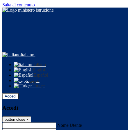
Salta al contenuto
Italiano
Italiano
English
Español
عربى
Türkçe
Accedi
Accedi
button close
×
Nome Utente