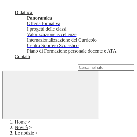
Didattica
Panoramica
Offerta formativa
I progetti delle classi
Valorizzazione eccellenze
Internazionalizzazione del Curricolo
Centro Sportivo Scolastico
Piano di Formazione personale docente e ATA
Contatti
Campo di ricerca per le pagine del sito
Home
>
Novità
>
Le notizie
>