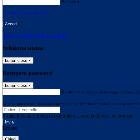
Password
Password dimenticata?
-
Entra con SPID
Entra con CIE
Seleziona utente
button close
×
Recupero password
button close
×
E-mail
Verrà inviato un messaggio all'indirizz
Non hai una e-mail associata al nome utente? Effettua il reset della password tram
E-mail inviata, si prega di controllare la casella di posta elettronica!
Errore
Chiudi