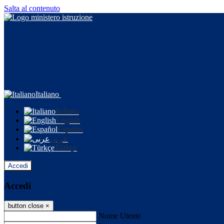
Salta al contenuto
Italiano
Italiano
English
Español
عربى
Türkçe
Accedi
Accedi
button close
×
Nome Utente