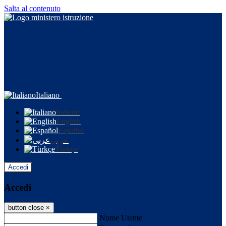
Salta al contenuto
Italiano
Italiano
English
Español
عربى
Türkçe
Accedi
Accedi
button close
×
Nome Utente