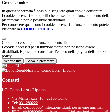
Gestione cookie
In questa schermata è possibile scegliere quali cookie consentire.
I cookie necessari sono quelli che consentono il funzionamento della
piattaforma e non è possibile disabilitarli.
Per conoscere quali sono i cookie necessari al funzionamento potete
visionare la
COOKIE POLICY
.
Cookie necessari per il funzionamento
I cookie necessari per il funzionamento non possono essere
disabilitati. È possibile consultare l'elenco nella pagina della cookie
policy.
Accetta tutti
Salva le preferenze
I.C. Como Lora - Lipomo
Contatti
I.C. Como Lora - Lipomo
Via Mantegazza, 16 - 22100 Como
Tel:
031.280222
Email:
coic808006@istruzione.it
Link per inviare una mail
PEC:
coic808006@pec.istruzione.it
Link per inviare una mail