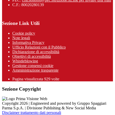
PEC:
coic808006@pec.istruzione.it
Link per inviare una mail
C.F.: 80020280139
Sezione Link Utili
Cookie policy
Note legali
Informativa Privacy
Ufficio Relazioni con il Pubblico
Dichiarazione di accessibilità
Obiettivi di accessibilità
Whistleblowing
Gestione consensi cookie
Amministrazione trasparente
Pagina visualizzata
929
volte
Sezione Copyright
Copyright 2026 | Engineered and powered by Gruppo Spaggiari
Parma S.p.A. | Divisione Publishing & New Social Media
Disclaimer trattamento dati personali