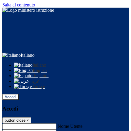
Salta al contenuto
Italiano
Italiano
English
Español
عربى
Türkçe
Accedi
Accedi
button close
×
Nome Utente