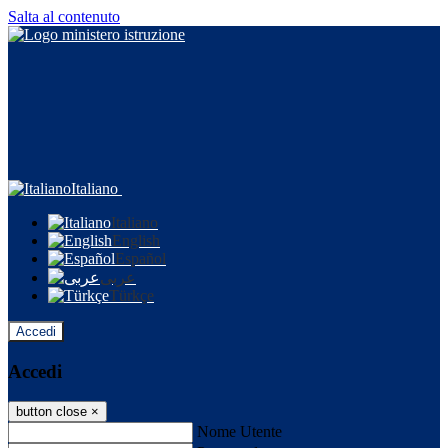
Salta al contenuto
Italiano
Italiano
English
Español
عربى
Türkçe
Accedi
Accedi
button close
×
Nome Utente