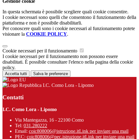
Gestione cookie
In questa schermata è possibile scegliere quali cookie consentire.
I cookie necessari sono quelli che consentono il funzionamento della
piattaforma e non è possibile disabilitarli.
Per conoscere quali sono i cookie necessari al funzionamento potete
visionare la
COOKIE POLICY
.
Cookie necessari per il funzionamento
I cookie necessari per il funzionamento non possono essere
disabilitati. È possibile consultare l'elenco nella pagina della cookie
policy.
Accetta tutti
Salva le preferenze
I.C. Como Lora - Lipomo
Contatti
I.C. Como Lora - Lipomo
Via Mantegazza, 16 - 22100 Como
Tel:
031.280222
Email:
coic808006@istruzione.it
Link per inviare una mail
PEC:
coic808006@pec.istruzione.it
Link per inviare una mail