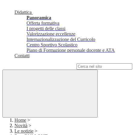
Didattica
Panoramica
Offerta formativa
I progetti delle classi
Valorizzazione eccellenze
Internazionalizzazione del Curricolo
Centro Sportivo Scolastico
Piano di Formazione personale docente e ATA
Contatti
Campo di ricerca per le pagine del sito
Home
>
Novità
>
Le notizie
>