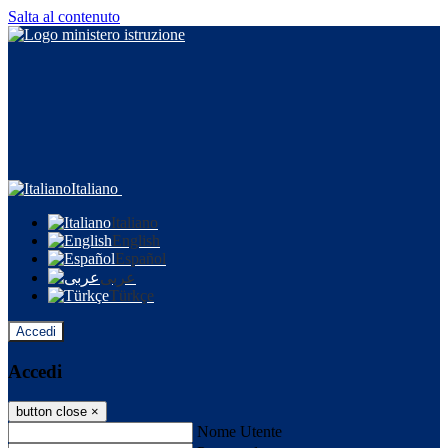
Salta al contenuto
Italiano
Italiano
English
Español
عربى
Türkçe
Accedi
Accedi
button close
×
Nome Utente