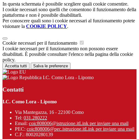
In questa schermata è possibile scegliere quali cookie consentire.
I cookie necessari sono quelli che consentono il funzionamento della
piattaforma e non è possibile disabilitarli.
Per conoscere quali sono i cookie necessari al funzionamento potete
visionare la
COOKIE POLICY
.
Cookie necessari per il funzionamento
I cookie necessari per il funzionamento non possono essere
disabilitati. È possibile consultare l'elenco nella pagina della cookie
policy.
Accetta tutti
Salva le preferenze
I.C. Como Lora - Lipomo
Contatti
I.C. Como Lora - Lipomo
Via Mantegazza, 16 - 22100 Como
Tel:
031.280222
Email:
coic808006@istruzione.it
Link per inviare una mail
PEC:
coic808006@pec.istruzione.it
Link per inviare una mail
C.F.: 80020280139