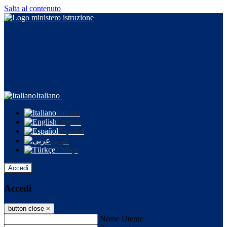
Salta al contenuto
Italiano
Italiano
English
Español
عربى
Türkçe
Accedi
Accedi
button close
×
Nome Utente