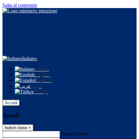
Salta al contenuto
Italiano
Italiano
English
Español
عربى
Türkçe
Accedi
Accedi
button close
×
Nome Utente