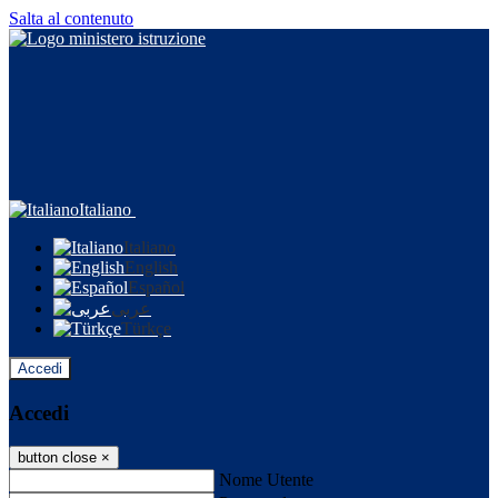
Salta al contenuto
Italiano
Italiano
English
Español
عربى
Türkçe
Accedi
Accedi
button close
×
Nome Utente