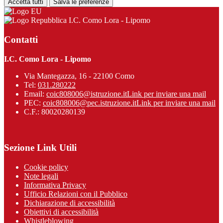
Accetta tutti
Salva le preferenze
I.C. Como Lora - Lipomo
Contatti
I.C. Como Lora - Lipomo
Via Mantegazza, 16 - 22100 Como
Tel:
031.280222
Email:
coic808006@istruzione.it
Link per inviare una mail
PEC:
coic808006@pec.istruzione.it
Link per inviare una mail
C.F.: 80020280139
Sezione Link Utili
Cookie policy
Note legali
Informativa Privacy
Ufficio Relazioni con il Pubblico
Dichiarazione di accessibilità
Obiettivi di accessibilità
Whistleblowing