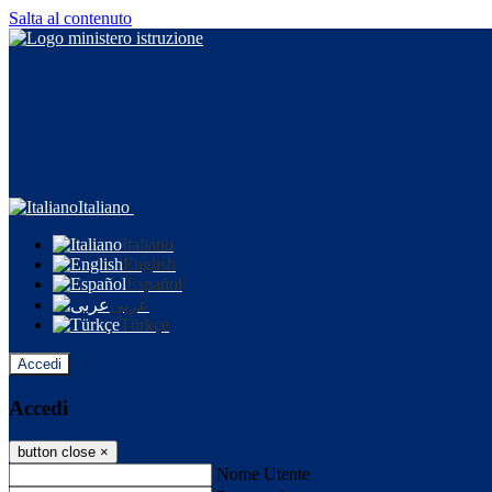
Salta al contenuto
Italiano
Italiano
English
Español
عربى
Türkçe
Accedi
Accedi
button close
×
Nome Utente