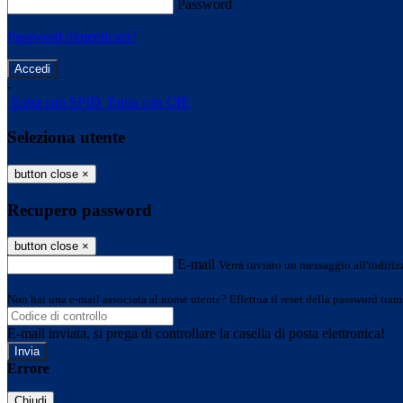
Password
Password dimenticata?
-
Entra con SPID
Entra con CIE
Seleziona utente
button close
×
Recupero password
button close
×
E-mail
Verrà inviato un messaggio all'indirizz
Non hai una e-mail associata al nome utente? Effettua il reset della password tram
E-mail inviata, si prega di controllare la casella di posta elettronica!
Errore
Chiudi