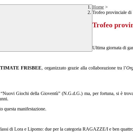
Home
>
Trofeo provinciale di 
Trofeo provin
Ultima giornata di gar
TIMATE FRISBEE
, organizzato grazie alla collaborazione tra l’
Org
 “Nuovi Giochi della Gioventù” (N.G.d.G.) ma, per fortuna, si è trovat
unni.
to questa manifestazione.
 le classi di Lora e Lipomo: due per la categoria RAGAZZE/I e ben quat