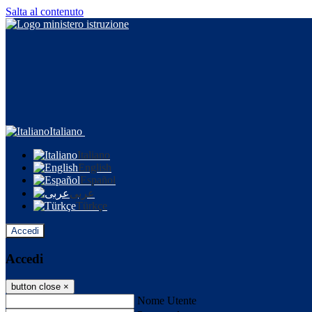
Salta al contenuto
Italiano
Italiano
English
Español
عربى
Türkçe
Accedi
Accedi
button close
×
Nome Utente