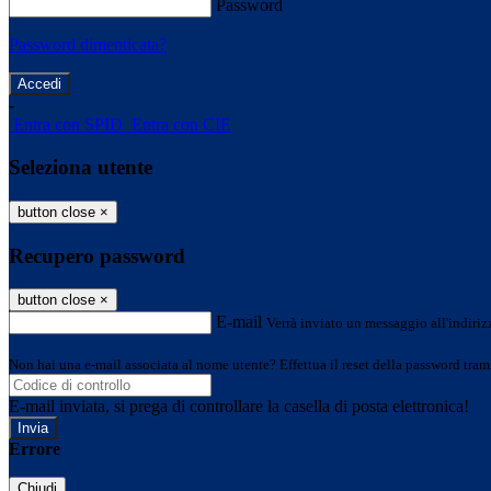
Password
Password dimenticata?
-
Entra con SPID
Entra con CIE
Seleziona utente
button close
×
Recupero password
button close
×
E-mail
Verrà inviato un messaggio all'indirizz
Non hai una e-mail associata al nome utente? Effettua il reset della password tram
E-mail inviata, si prega di controllare la casella di posta elettronica!
Errore
Chiudi