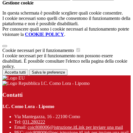
Gestione cookie
In questa schermata è possibile scegliere quali cookie consentire.
I cookie necessari sono quelli che consentono il funzionamento della
piattaforma e non è possibile disabilitarli.
Per conoscere quali sono i cookie necessari al funzionamento potete
visionare la
COOKIE POLICY
.
Cookie necessari per il funzionamento
I cookie necessari per il funzionamento non possono essere
disabilitati. È possibile consultare l'elenco nella pagina della cookie
policy.
Accetta tutti
Salva le preferenze
I.C. Como Lora - Lipomo
Contatti
I.C. Como Lora - Lipomo
Via Mantegazza, 16 - 22100 Como
Tel:
031.280222
Email:
coic808006@istruzione.it
Link per inviare una mail
PEC:
coic808006@pec.istruzione.it
Link per inviare una mail