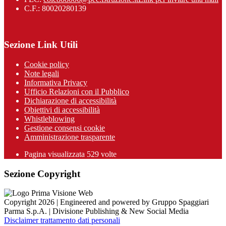
C.F.: 80020280139
Sezione Link Utili
Cookie policy
Note legali
Informativa Privacy
Ufficio Relazioni con il Pubblico
Dichiarazione di accessibilità
Obiettivi di accessibilità
Whistleblowing
Gestione consensi cookie
Amministrazione trasparente
Pagina visualizzata
529
volte
Sezione Copyright
Copyright 2026 | Engineered and powered by Gruppo Spaggiari
Parma S.p.A. | Divisione Publishing & New Social Media
Disclaimer trattamento dati personali