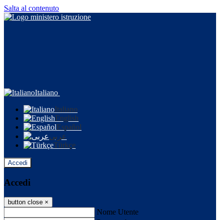
Salta al contenuto
Italiano
Italiano
English
Español
عربى
Türkçe
Accedi
Accedi
button close
×
Nome Utente