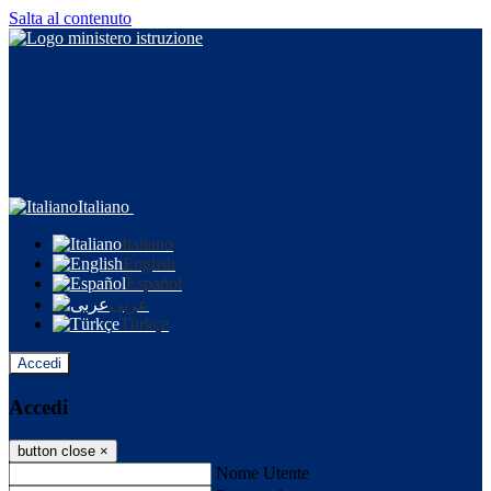
Salta al contenuto
Italiano
Italiano
English
Español
عربى
Türkçe
Accedi
Accedi
button close
×
Nome Utente