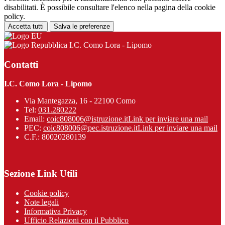
disabilitati. È possibile consultare l'elenco nella pagina della cookie
policy.
Accetta tutti
Salva le preferenze
I.C. Como Lora - Lipomo
Contatti
I.C. Como Lora - Lipomo
Via Mantegazza, 16 - 22100 Como
Tel:
031.280222
Email:
coic808006@istruzione.it
Link per inviare una mail
PEC:
coic808006@pec.istruzione.it
Link per inviare una mail
C.F.: 80020280139
Sezione Link Utili
Cookie policy
Note legali
Informativa Privacy
Ufficio Relazioni con il Pubblico