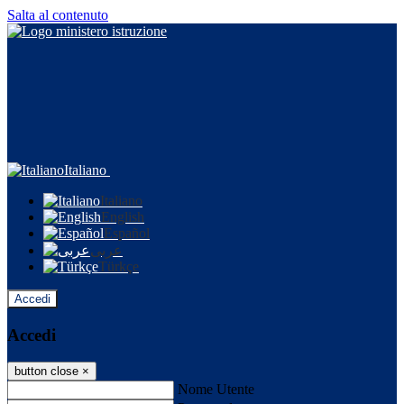
Salta al contenuto
Italiano
Italiano
English
Español
عربى
Türkçe
Accedi
Accedi
button close
×
Nome Utente