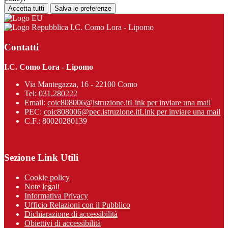
Accetta tutti
Salva le preferenze
I.C. Como Lora - Lipomo
Contatti
I.C. Como Lora - Lipomo
Via Mantegazza, 16 - 22100 Como
Tel:
031.280222
Email:
coic808006@istruzione.it
Link per inviare una mail
PEC:
coic808006@pec.istruzione.it
Link per inviare una mail
C.F.: 80020280139
Sezione Link Utili
Cookie policy
Note legali
Informativa Privacy
Ufficio Relazioni con il Pubblico
Dichiarazione di accessibilità
Obiettivi di accessibilità