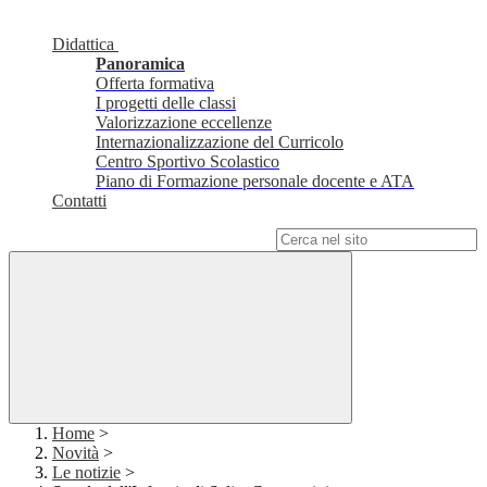
Didattica
Panoramica
Offerta formativa
I progetti delle classi
Valorizzazione eccellenze
Internazionalizzazione del Curricolo
Centro Sportivo Scolastico
Piano di Formazione personale docente e ATA
Contatti
Campo di ricerca per le pagine del sito
Home
>
Novità
>
Le notizie
>