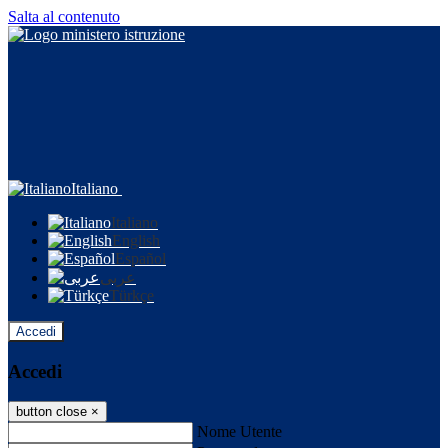
Salta al contenuto
Italiano
Italiano
English
Español
عربى
Türkçe
Accedi
Accedi
button close
×
Nome Utente