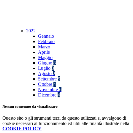
2022
Gennaio
Febbraio
Marzo
Aprile
Maggio
Giugno
8
Luglio
3
Agosto
2
Settembre
9
Ottobre
4
Novembre
6
Dicembre
4
Nessun contenuto da visualizzare
Questo sito o gli strumenti terzi da questo utilizzati si avvalgono di
cookie necessari al funzionamento ed utili alle finalità illustrate nella
COOKIE POLICY
.