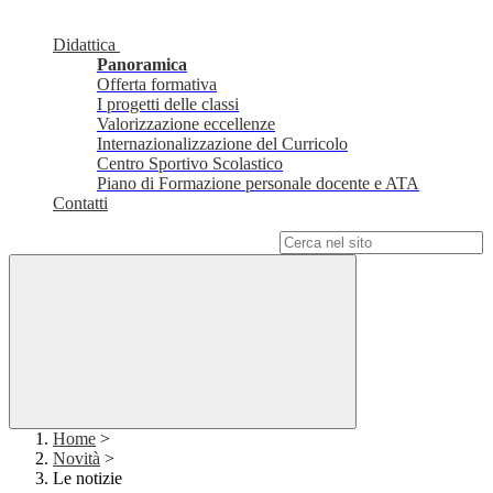
Didattica
Panoramica
Offerta formativa
I progetti delle classi
Valorizzazione eccellenze
Internazionalizzazione del Curricolo
Centro Sportivo Scolastico
Piano di Formazione personale docente e ATA
Contatti
Campo di ricerca per le pagine del sito
Home
>
Novità
>
Le notizie