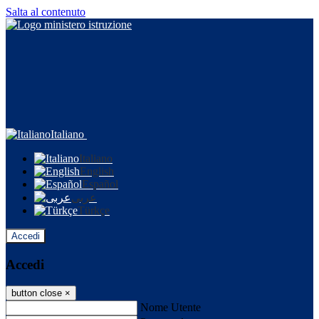
Salta al contenuto
Italiano
Italiano
English
Español
عربى
Türkçe
Accedi
Accedi
button close
×
Nome Utente