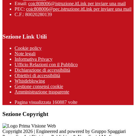
Email:
coic808006@istruzione.it
Link per inviare una mail
PEC:
coic808006@pec.istruzione.it
Link per inviare una mail
C.F.: 80020280139
Sezione Link Utili
Cookie policy
Note legali
Informativa Privacy
Ufficio Relazioni con il Pubblico
Dichiarazione di accessibilità
Obiettivi di accessibilità
Whistleblowing
Gestione consensi cookie
Amministrazione trasparente
Pagina visualizzata
160887
volte
Sezione Copyright
Copyright 2026 | Engineered and powered by Gruppo Spaggiari