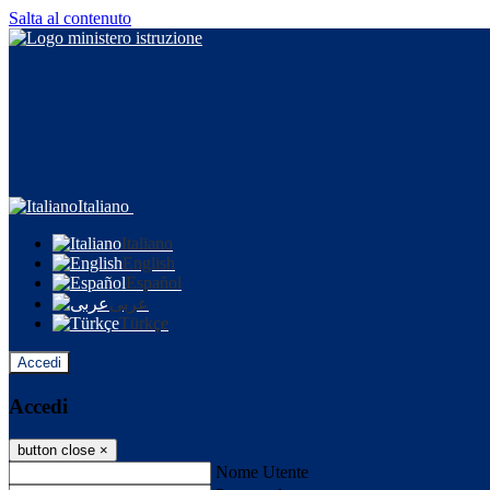
Salta al contenuto
Italiano
Italiano
English
Español
عربى
Türkçe
Accedi
Accedi
button close
×
Nome Utente