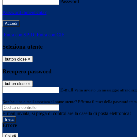
Password
Password dimenticata?
-
Entra con SPID
Entra con CIE
Seleziona utente
button close
×
Recupero password
button close
×
E-mail
Verrà inviato un messaggio all'indirizz
Non hai una e-mail associata al nome utente? Effettua il reset della password tram
E-mail inviata, si prega di controllare la casella di posta elettronica!
Errore
Chiudi