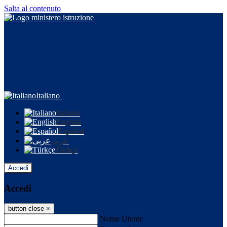
Salta al contenuto
Italiano
Italiano
English
Español
عربى
Türkçe
Accedi
Accedi
button close
×
Nome Utente