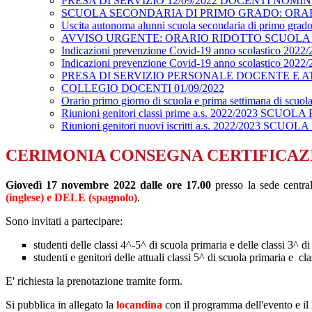
PRESA DI SERVIZIO 12/09/2022 DOCENTI NOMI
SCUOLA SECONDARIA DI PRIMO GRADO: ORARI
Uscita autonoma alunni scuola secondaria di primo grad
AVVISO URGENTE: ORARIO RIDOTTO SCUOLA
Indicazioni prevenzione Covid-19 anno scolastico 2022/2
Indicazioni prevenzione Covid-19 anno scolastico 2022/2
PRESA DI SERVIZIO PERSONALE DOCENTE E AT
COLLEGIO DOCENTI 01/09/2022
Orario primo giorno di scuola e prima settimana di
Riunioni genitori classi prime a.s. 2022/2023 SCUO
Riunioni genitori nuovi iscritti a.s. 2022/2023 SCUO
CERIMONIA CONSEGNA CERTIFICAZIO
Giovedì 17 novembre 2022 dalle ore 17.00
presso la sede centra
(inglese) e DELE (spagnolo)
.
Sono invitati a partecipare:
studenti delle classi 4^-5^ di scuola primaria e delle classi 3^
studenti e genitori delle attuali classi 5^ di scuola primaria e c
E' richiesta la prenotazione tramite form.
Si pubblica in allegato la
locandina
con il programma dell'evento e il 