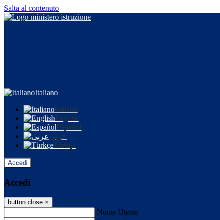
Salta al contenuto
Italiano
Italiano
English
Español
عربى
Türkçe
Accedi
Accedi
button close
×
Nome Utente