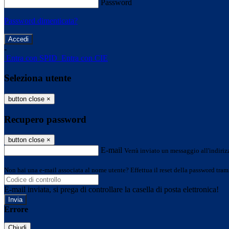
Password
Password dimenticata?
-
Entra con SPID
Entra con CIE
Seleziona utente
button close
×
Recupero password
button close
×
E-mail
Verrà inviato un messaggio all'indirizz
Non hai una e-mail associata al nome utente? Effettua il reset della password tram
E-mail inviata, si prega di controllare la casella di posta elettronica!
Errore
Chiudi