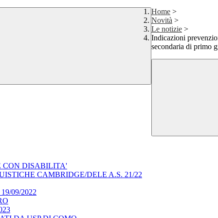
Home
>
Novità
>
Le notizie
>
Indicazioni prevenzi
secondaria di primo g
CON DISABILITA'
ISTICHE CAMBRIDGE/DELE A.S. 21/22
l 19/09/2022
RO
023