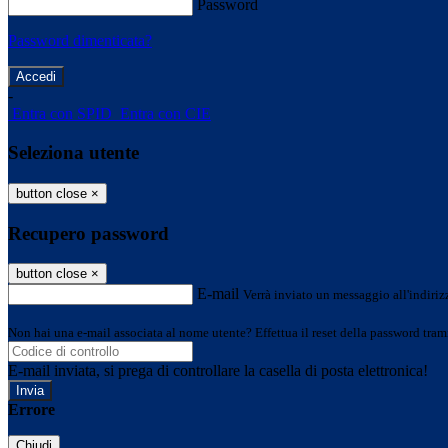
Password
Password dimenticata?
-
Entra con SPID
Entra con CIE
Seleziona utente
button close
×
Recupero password
button close
×
E-mail
Verrà inviato un messaggio all'indirizz
Non hai una e-mail associata al nome utente? Effettua il reset della password tram
E-mail inviata, si prega di controllare la casella di posta elettronica!
Errore
Chiudi