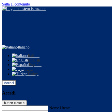
Salta al contenuto
Italiano
Italiano
English
Español
عربى
Türkçe
Accedi
Accedi
button close
×
Nome Utente