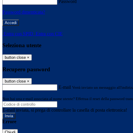
Password
Password dimenticata?
-
Entra con SPID
Entra con CIE
Seleziona utente
button close
×
Recupero password
button close
×
E-mail
Verrà inviato un messaggio all'indirizz
Non hai una e-mail associata al nome utente? Effettua il reset della password tram
E-mail inviata, si prega di controllare la casella di posta elettronica!
Errore
Chiudi