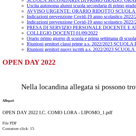
SCUOLA SECONDARIA DI PRIMO GRADO: ORARI
Uscita autonoma alunni scuola secondaria di primo grad
AVVISO URGENTE: ORARIO RIDOTTO SCUOLA
Indicazioni prevenzione Covid-19 anno scolastico 2022/2
Indicazioni prevenzione Covid-19 anno scolastico 2022/2
PRESA DI SERVIZIO PERSONALE DOCENTE E AT
COLLEGIO DOCENTI 01/09/2022
Orario primo giorno di scuola e prima settimana di
Riunioni genitori classi prime a.s. 2022/2023 SCUO
Riunioni genitori nuovi iscritti a.s. 2022/2023 SCUO
OPEN DAY 2022
Nella locandina allegata si possono tro
Allegati
OPEN DAY 2022 I.C. COMO LORA - LIPOMO_1.pdf
File PDF
Contatore click: 15