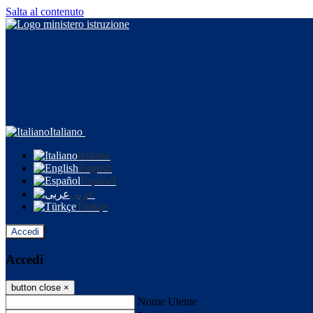
Salta al contenuto
Italiano
Italiano
English
Español
عربى
Türkçe
Accedi
Accedi
button close
×
Nome Utente