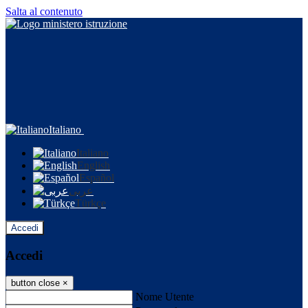
Salta al contenuto
Italiano
Italiano
English
Español
عربى
Türkçe
Accedi
Accedi
button close
×
Nome Utente