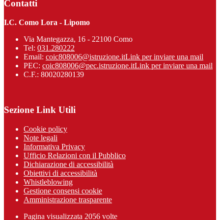
Contatti
I.C. Como Lora - Lipomo
Via Mantegazza, 16 - 22100 Como
Tel:
031.280222
Email:
coic808006@istruzione.it
Link per inviare una mail
PEC:
coic808006@pec.istruzione.it
Link per inviare una mail
C.F.: 80020280139
Sezione Link Utili
Cookie policy
Note legali
Informativa Privacy
Ufficio Relazioni con il Pubblico
Dichiarazione di accessibilità
Obiettivi di accessibilità
Whistleblowing
Gestione consensi cookie
Amministrazione trasparente
Pagina visualizzata
2056
volte