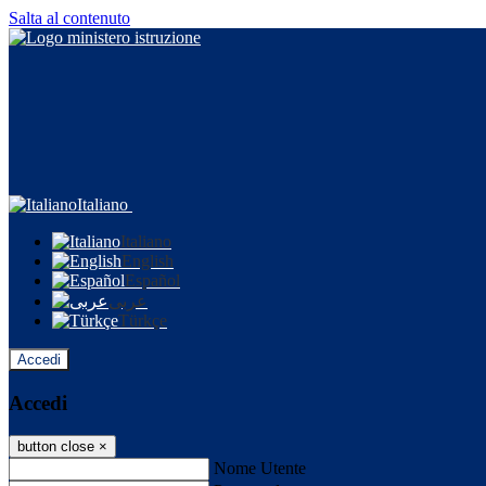
Salta al contenuto
Italiano
Italiano
English
Español
عربى
Türkçe
Accedi
Accedi
button close
×
Nome Utente