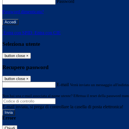
Password
Password dimenticata?
-
Entra con SPID
Entra con CIE
Seleziona utente
button close
×
Recupero password
button close
×
E-mail
Verrà inviato un messaggio all'indirizz
Non hai una e-mail associata al nome utente? Effettua il reset della password tram
E-mail inviata, si prega di controllare la casella di posta elettronica!
Errore
Chiudi