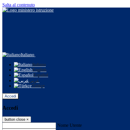
Salta al contenuto
Italiano
Italiano
English
Español
عربى
Türkçe
Accedi
Accedi
button close
×
Nome Utente