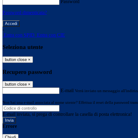
Password
Password dimenticata?
-
Entra con SPID
Entra con CIE
Seleziona utente
button close
×
Recupero password
button close
×
E-mail
Verrà inviato un messaggio all'indirizz
Non hai una e-mail associata al nome utente? Effettua il reset della password tram
E-mail inviata, si prega di controllare la casella di posta elettronica!
Errore
Chiudi