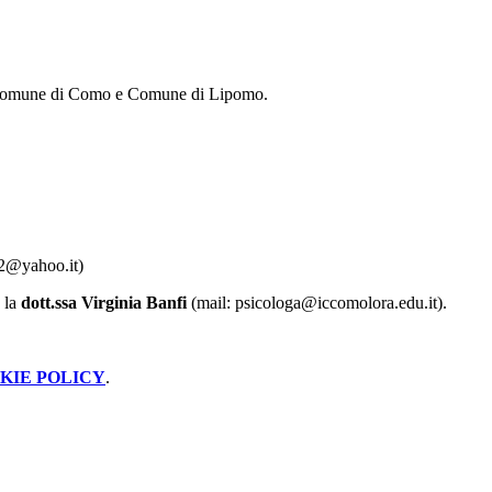
to: Comune di Como e Comune di Lipomo.
o2@yahoo.it)
è la
dott.ssa Virginia Banfi
(mail: psicologa@iccomolora.edu.it).
KIE POLICY
.