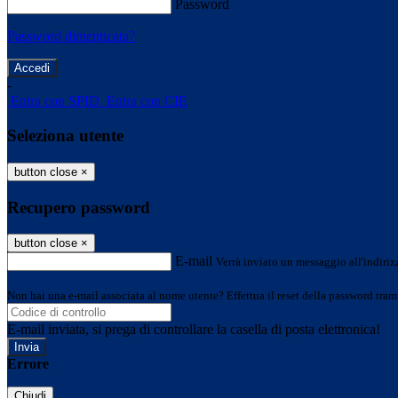
Password
Password dimenticata?
-
Entra con SPID
Entra con CIE
Seleziona utente
button close
×
Recupero password
button close
×
E-mail
Verrà inviato un messaggio all'indirizz
Non hai una e-mail associata al nome utente? Effettua il reset della password tram
E-mail inviata, si prega di controllare la casella di posta elettronica!
Errore
Chiudi