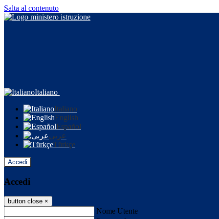
Salta al contenuto
Italiano
Italiano
English
Español
عربى
Türkçe
Accedi
Accedi
button close
×
Nome Utente