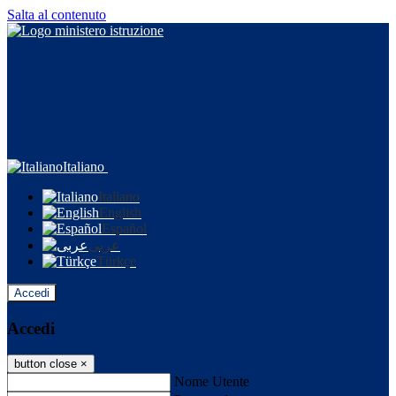
Salta al contenuto
Italiano
Italiano
English
Español
عربى
Türkçe
Accedi
Accedi
button close
×
Nome Utente