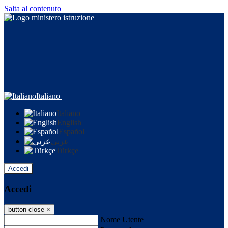
Salta al contenuto
Italiano
Italiano
English
Español
عربى
Türkçe
Accedi
Accedi
button close
×
Nome Utente