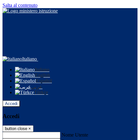
Salta al contenuto
Italiano
Italiano
English
Español
عربى
Türkçe
Accedi
Accedi
button close
×
Nome Utente