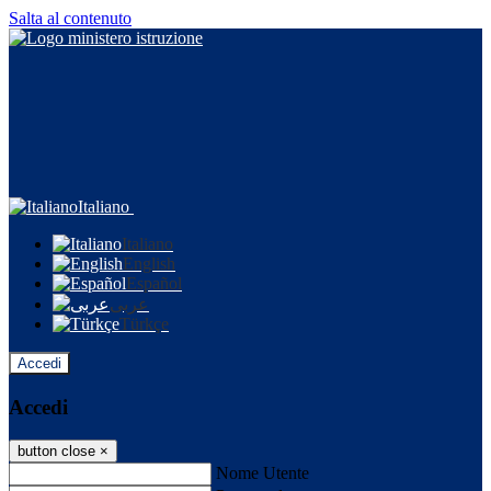
Salta al contenuto
Italiano
Italiano
English
Español
عربى
Türkçe
Accedi
Accedi
button close
×
Nome Utente