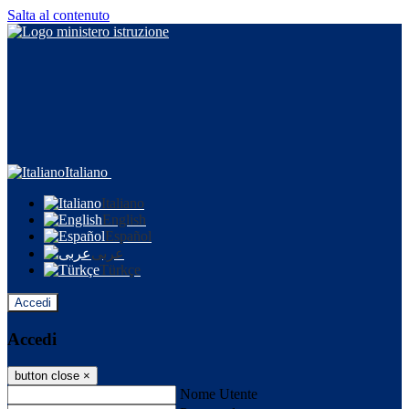
Salta al contenuto
Italiano
Italiano
English
Español
عربى
Türkçe
Accedi
Accedi
button close
×
Nome Utente