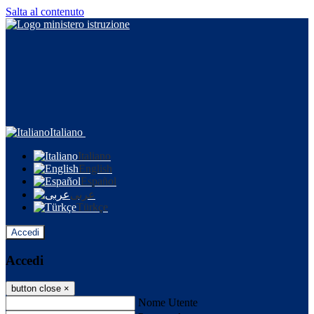
Salta al contenuto
Italiano
Italiano
English
Español
عربى
Türkçe
Accedi
Accedi
button close
×
Nome Utente