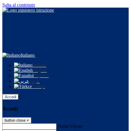
Salta al contenuto
Italiano
Italiano
English
Español
عربى
Türkçe
Accedi
Accedi
button close
×
Nome Utente