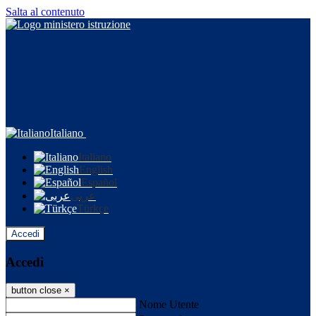
Salta al contenuto
Italiano
Italiano
English
Español
عربى
Türkçe
Accedi
Accedi
button close
×
Nome Utente