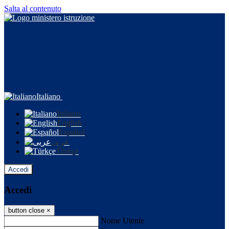
Salta al contenuto
Italiano
Italiano
English
Español
عربى
Türkçe
Accedi
Accedi
button close
×
Nome Utente