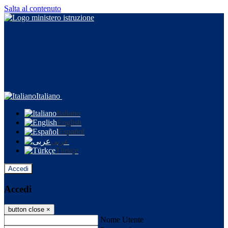
Salta al contenuto
Italiano
Italiano
English
Español
عربى
Türkçe
Accedi
Accedi
button close
×
Nome Utente